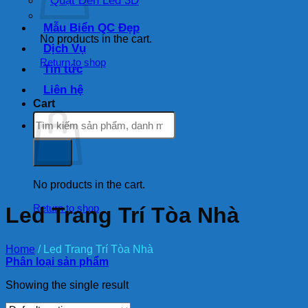
Quạt Đèn Led 3D
Mẫu Biển QC Đẹp
No products in the cart.
Dịch Vụ
Return to shop
Tin tức
Liên hệ
Cart
Search
for:
No products in the cart.
Return to shop
Led Trang Trí Tòa Nhà
Home
/
Led Trang Trí Tòa Nhà
Phân loại sản phẩm
Showing the single result