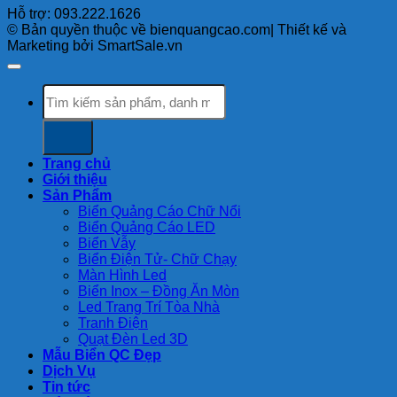
Hỗ trợ: 093.222.1626
© Bản quyền thuộc về bienquangcao.com| Thiết kế và
Marketing bởi SmartSale.vn
Search
for:
Trang chủ
Giới thiệu
Sản Phẩm
Biển Quảng Cáo Chữ Nổi
Biển Quảng Cáo LED
Biển Vẫy
Biển Điện Tử- Chữ Chạy
Màn Hình Led
Biển Inox – Đồng Ăn Mòn
Led Trang Trí Tòa Nhà
Tranh Điện
Quạt Đèn Led 3D
Mẫu Biển QC Đẹp
Dịch Vụ
Tin tức