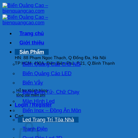
Bỏ
qua
nội
dung
Trang chủ
Giới thiệu
HOTLINE: 093.222.1626
Sản Phẩm
HN: 88 Phạm Ngọc Thạch, Q Đống Đa, Hà Nội
TP HCM: 490A, Điện Biên Phủ, P.21, Q.Bình Thạnh
Biển Quảng Cáo Chữ Nổi
Biển Quảng Cáo LED
Biển Vẫy
Hỗ trợ khách hàng
Biển Điện Tử- Chữ Chạy
tổng đài miễn phí
Màn Hình Led
Login / Register
Biển Inox – Đồng Ăn Mòn
Cart
Led Trang Trí Tòa Nhà
Tranh Điện