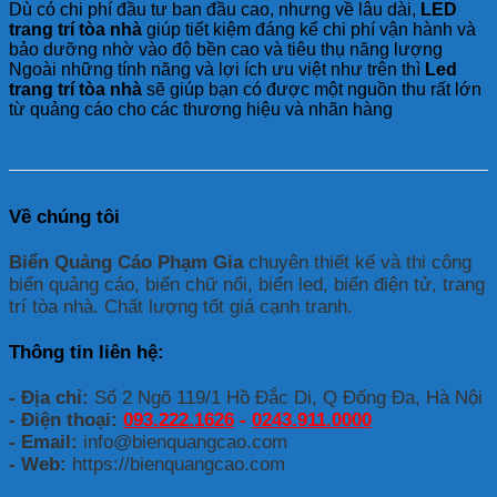
Dù có chi phí đầu tư ban đầu cao, nhưng về lâu dài,
LED
trang trí tòa nhà
giúp tiết kiệm đáng kể chi phí vận hành và
bảo dưỡng nhờ vào độ bền cao và tiêu thụ năng lượng
Ngoài những tính năng và lợi ích ưu việt như trên thì
Led
trang trí tòa nhà
sẽ giúp bạn có được một nguồn thu rất lớn
từ quảng cáo cho các thương hiệu và nhãn hàng
Về chúng tôi
Biển Quảng Cáo Phạm Gia
chuyên thiết kế và thi công
biển quảng cáo, biển chữ nổi, biển led, biển điện tử, trang
trí tòa nhà. Chất lượng tốt giá cạnh tranh.
Thông tin liên hệ:
- Địa chỉ:
Số 2 Ngõ 119/1 Hồ Đắc Di, Q Đống Đa, Hà Nội
- Điện thoại:
093.222.1626
-
0243.911.0000
- Email:
info@bienquangcao.com
- Web:
https://bienquangcao.com