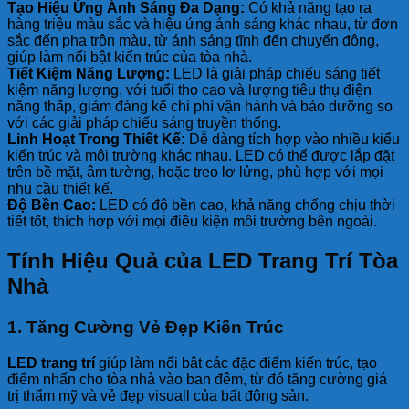
Tạo Hiệu Ứng Ánh Sáng Đa Dạng:
Có khả năng tạo ra
hàng triệu màu sắc và hiệu ứng ánh sáng khác nhau, từ đơn
sắc đến pha trộn màu, từ ánh sáng tĩnh đến chuyển động,
giúp làm nổi bật kiến trúc của tòa nhà.
Tiết Kiệm Năng Lượng:
LED là giải pháp chiếu sáng tiết
kiệm năng lượng, với tuổi thọ cao và lượng tiêu thụ điện
năng thấp, giảm đáng kể chi phí vận hành và bảo dưỡng so
với các giải pháp chiếu sáng truyền thống.
Linh Hoạt Trong Thiết Kế:
Dễ dàng tích hợp vào nhiều kiểu
kiến trúc và môi trường khác nhau. LED có thể được lắp đặt
trên bề mặt, âm tường, hoặc treo lơ lửng, phù hợp với mọi
nhu cầu thiết kế.
Độ Bền Cao:
LED có độ bền cao, khả năng chống chịu thời
tiết tốt, thích hợp với mọi điều kiện môi trường bên ngoài.
Tính Hiệu Quả của LED Trang Trí Tòa
Nhà
1. Tăng Cường Vẻ Đẹp Kiến Trúc
LED trang trí
giúp làm nổi bật các đặc điểm kiến trúc, tạo
điểm nhấn cho tòa nhà vào ban đêm, từ đó tăng cường giá
trị thẩm mỹ và vẻ đẹp visuall của bất động sản.