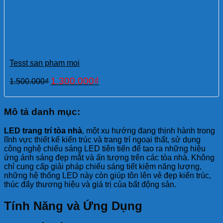
Tesst san pham moi
Original
Current
1.300.000
₫
1.500.000
₫
price
price
was:
is:
1.500.000₫.
1.300.000₫.
Mô tả danh mục:
LED trang trí tòa nhà
, một xu hướng đang thịnh hành trong
lĩnh vực thiết kế kiến trúc và trang trí ngoại thất, sử dụng
công nghệ chiếu sáng LED tiên tiến để tạo ra những hiệu
ứng ánh sáng đẹp mắt và ấn tượng trên các tòa nhà. Không
chỉ cung cấp giải pháp chiếu sáng tiết kiệm năng lượng,
những hệ thống LED này còn giúp tôn lên vẻ đẹp kiến trúc,
thúc đẩy thương hiệu và giá trị của bất động sản.
Tính Năng và Ứng Dụng