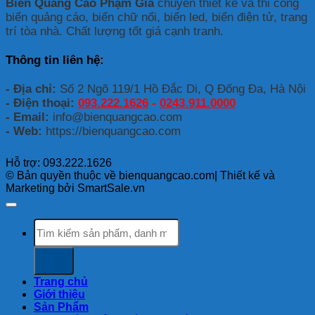
sản
Biển Quảng Cáo Phạm Gia
chuyên thiết kế và thi công
cáo
xuất
biển quảng cáo, biển chữ nổi, biển led, biển điện tử, trang
led
biển
trí tòa nhà. Chất lượng tốt giá cạnh tranh.
quảng
cáo
Thông tin liên hệ:
chữ
nổi
- Địa chỉ:
Số 2 Ngõ 119/1 Hồ Đắc Di, Q Đống Đa, Hà Nội
- Điện thoại:
093.222.1626
-
0243.911.0000
- Email:
info@bienquangcao.com
- Web:
https://bienquangcao.com
Hỗ trợ: 093.222.1626
© Bản quyền thuộc về bienquangcao.com| Thiết kế và
Marketing bởi SmartSale.vn
Search
for:
Trang chủ
Giới thiệu
Sản Phẩm