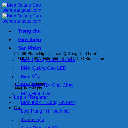
Bỏ
qua
nội
dung
Trang chủ
Giới thiệu
HOTLINE: 093.222.1626
Sản Phẩm
HN: 88 Phạm Ngọc Thạch, Q Đống Đa, Hà Nội
TP HCM: 490A, Điện Biên Phủ, P.21, Q.Bình Thạnh
Biển Quảng Cáo Chữ Nổi
Biển Quảng Cáo LED
Biển Vẫy
Hỗ trợ khách hàng
Biển Điện Tử- Chữ Chạy
tổng đài miễn phí
Màn Hình Led
Login / Register
Biển Inox – Đồng Ăn Mòn
Cart
Led Trang Trí Tòa Nhà
Tranh Điện