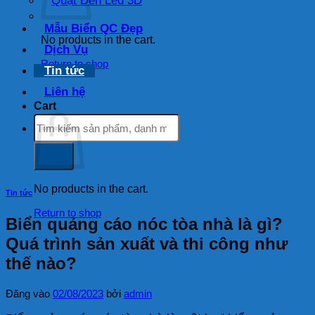
Quạt Đèn Led 3D
Mẫu Biển QC Đẹp
No products in the cart.
Dịch Vụ
Return to shop
Tin tức
Liên hệ
Cart
Search
for:
No products in the cart.
Tin tức
Return to shop
Biển quảng cáo nóc tòa nhà là gì?
Quá trình sản xuất và thi công như
thế nào?
Đăng vào
02/08/2023
bởi
admin