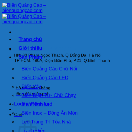
Bỏ
qua
nội
dung
Trang chủ
Giới thiệu
HOTLINE: 093.222.1626
HN: 88 Phạm Ngọc Thạch, Q Đống Đa, Hà Nội
Sản Phẩm
TP HCM: 490A, Điện Biên Phủ, P.21, Q.Bình Thạnh
Biển Quảng Cáo Chữ Nổi
Biển Quảng Cáo LED
Biển Vẫy
Hỗ trợ khách hàng
tổng đài miễn phí
Biển Điện Tử- Chữ Chạy
Login / Register
Màn Hình Led
Biển Inox – Đồng Ăn Mòn
Cart
Led Trang Trí Tòa Nhà
Tranh Điện