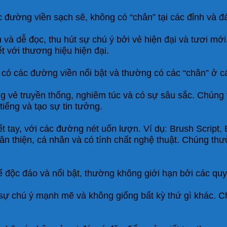
ường viền sạch sẽ, không có “chân” tại các đỉnh và đáy
 và dễ đọc, thu hút sự chú ý bởi vẻ hiện đại và tươi m
ết với thương hiệu hiện đại.
có các đường viền nổi bật và thường có các “chân” ở cá
 vẻ truyền thống, nghiêm túc và có sự sâu sắc. Chún
tiếng và tạo sự tin tưởng.
 tay, với các đường nét uốn lượn. Ví dụ: Brush Script, 
ân thiện, cá nhân và có tính chất nghệ thuật. Chúng th
ế độc đáo và nổi bật, thường không giới hạn bởi các quy
 sự chú ý mạnh mẽ và không giống bất kỳ thứ gì khác.