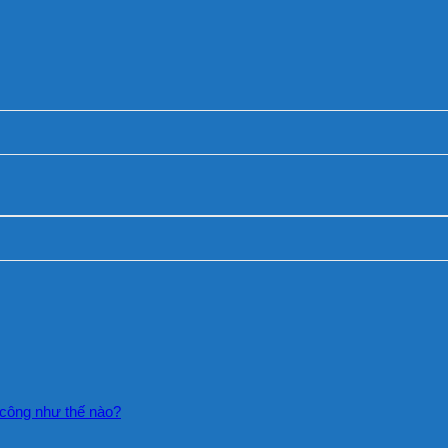
Không
i công như thế nào?
có
bình