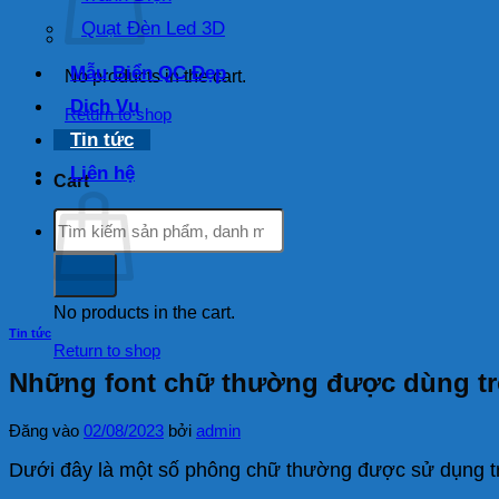
Quạt Đèn Led 3D
Mẫu Biển QC Đẹp
No products in the cart.
Dịch Vụ
Return to shop
Tin tức
Liên hệ
Cart
Search
for:
No products in the cart.
Tin tức
Return to shop
Những font chữ thường được dùng tr
Đăng vào
02/08/2023
bởi
admin
Dưới đây là một số phông chữ thường được sử dụng tro