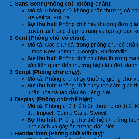
Sans-Serif (Phông chữ không chân)
:
Mô tả
: Phông chữ không chân thường có các đ
Helvetica, Futura.
Sự thu hút
: Phông chữ này thường đơn giản
truyền tải thông điệp rõ ràng và tạo sự gắn k
Serif (Phông chữ có chân)
:
Mô tả
: Các chữ cái trong phông chữ có chân 
Times New Roman, Georgia, Baskerville.
Sự thu hút
: Phông chữ có chân thường mang
cáo liên quan đến thương hiệu lâu đời, danh 
Script (Phông chữ chạy)
:
Mô tả
: Phông chữ chạy thường giống chữ viết
Sự thu hút
: Phông chữ chạy tạo cảm giác th
nhân hóa và tạo dấu ấn riêng biệt.
Display (Phông chữ thể hiện)
:
Mô tả
: Phông chữ thể hiện thường có thiết k
dụ: Impact, Comic Sans, Stencil.
Sự thu hút
: Phông chữ thể hiện thường tạo
phá cách và gây ấn tượng đặc biệt.
Handwritten (Phông chữ viết tay)
: