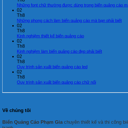
P5
cáo
điện
Những font chữ thường được dùng trong biển quảng cáo mà
Trong
đẹp,
tử
02
Nhà
giá
là
Th8
rẻ
gì?
Kh
Những phong cách làm biển quảng cáo mà bạn phải biết
tại
có
02
Hà
bìn
Th8
Nội
luậ
Không
Kinh nghiệm thiết kế biển quảng cáo
ở
có
02
Nh
bình
Th8
pho
luận
Không
Kinh nghiệm làm biển quảng cáo đẹp phải biết
các
ở
có
02
làm
Kinh
bình
Th8
biể
nghiệm
luận
Không
Quy trình sản xuất biển quảng cáo led
quả
thiết
ở
có
02
cáo
kế
Kinh
bình
Th8
mà
biển
nghiệm
luận
Không
Quy trình sản xuất biển quảng cáo chữ nổi
bạn
quảng
làm
ở
có
phả
cáo
biển
Quy
bình
biết
quảng
trình
luận
cáo
sản
ở
đẹp
xuất
Quy
phải
biển
Về chúng tôi
trình
biết
quảng
sản
cáo
xuất
Biển Quảng Cáo Phạm Gia
chuyên thiết kế và thi công bi
led
biển
tranh.