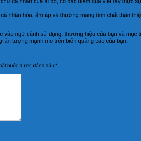
chữ cá nhân của ai đó, có đặc điểm của viết tay thực sự
ác cá nhân hóa, ấm áp và thường mang tính chất thân th
ộc vào ngữ cảnh sử dụng, thương hiệu của bạn và mục t
sự ấn tượng mạnh mẽ trên biển quảng cáo của bạn.
bắt buộc được đánh dấu
*