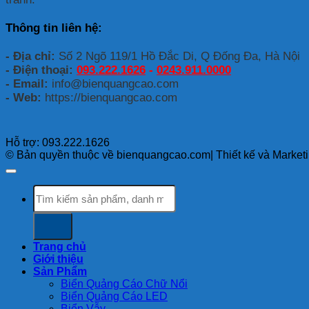
quảng
cáo
Thông tin liên hệ:
chữ
nổi
- Địa chỉ:
Số 2 Ngõ 119/1 Hồ Đắc Di, Q Đống Đa, Hà Nội
- Điện thoại:
093.222.1626
-
0243.911.0000
- Email:
info@bienquangcao.com
- Web:
https://bienquangcao.com
Hỗ trợ: 093.222.1626
© Bản quyền thuộc về bienquangcao.com| Thiết kế và Market
Search
for:
Trang chủ
Giới thiệu
Sản Phẩm
Biển Quảng Cáo Chữ Nổi
Biển Quảng Cáo LED
Biển Vẫy